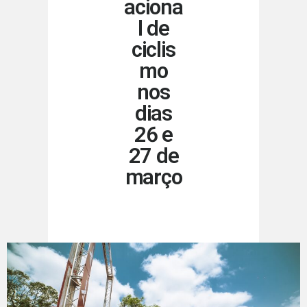
aciona
l de
ciclis
mo
nos
dias
26 e
27 de
março