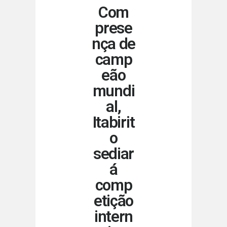
Com
prese
nça de
camp
eão
mundi
al,
Itabirit
o
sediar
á
comp
etição
intern