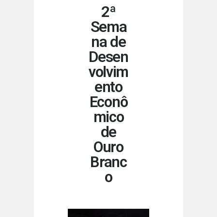
2ª
Sema
na de
Desen
volvim
ento
Econô
mico
de
Ouro
Branc
o