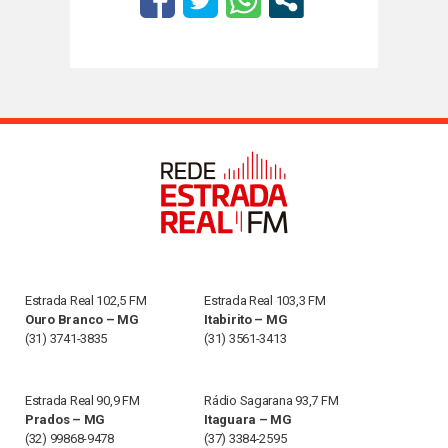
Estrada Real 102,5 FM
Estrada Real 103,3 FM
Ouro Branco – MG
Itabirito – MG
(31) 3741-3835
(31) 3561-3413
Estrada Real 90,9 FM
Rádio Sagarana 93,7 FM
Prados – MG
Itaguara – MG
(32) 99868-9478
(37) 3384-2595