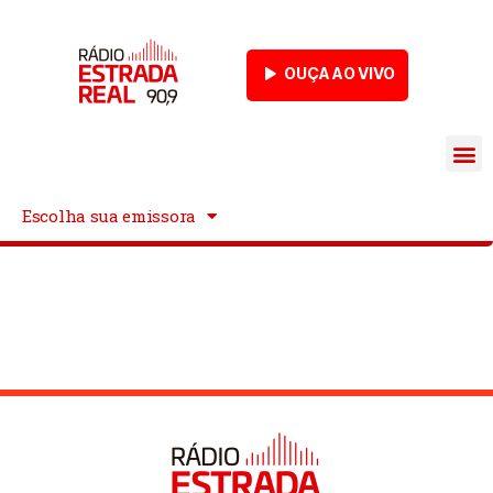
OUÇA AO VIVO
Estrada Live
Escolha sua emissora